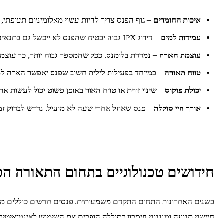
איכות החומרים
– גוף הפנס צריך להיות עשוי מאלומיניום תעופתי, 
עמידות למים
– דירוג IPX גבוה יבטיח שהפנס לא ייכשל גם בתנאים רטובים.
עוצמת הארה
– נמדדת בלומנס. ככל שהמספר גבוה יותר, כך עוצמת
טווח תאורה
– במיוחד בפעילות לילית חשוב שפנס יאפשר הארה למ
יכולת פוקוס
– שינוי זווית או טווח האור באופן פשוט יכול לעשות א
אורך חיי סוללה
– פנס שאוזל אחרי שעה לא מועיל. נדרש לבדוק זמן
חידושים טכנולוגיים בתחום התאורה ה
בשנים האחרונות התחום התקדם משמעותית. פנסים חדשים כוללים מעגלי
חיישני תנועה ומנגנוני חיסכון בסוללה הופכים את השימוש לאינטואיטיבי