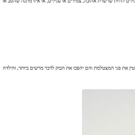
ולים להיות שרשרת אהובה, צמידים או עגילים, או איזו מתנה שהסב או
וטין את פני המצטלמת והם יהפכו את הבוק לדבר מרשים ביותר, והילדה