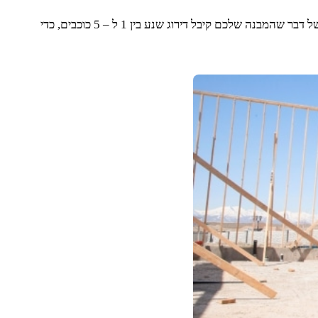
כל אחד יכול לוודא שהקבלן שלו עומד בתקני הבנייה. בשלב זה אתם מכירים בשלבים שיובילו למסקנה הרצויה. נאחל בהזדמנות זו שתגלו בסופו של דבר שהמבנה שלכם קיבל דירוג שנע בין 1 ל – 5 כוכבים, כדי