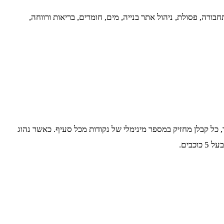
רים. לכן, כדאי שתכירו מראש את 9 נושאי התכנון הבאים: חדשנות, תחבורה, פסולת, ניהול אתר בנייה, מים, חומרים, בריאות ורווחה,
כל קבלן מחזיק במספר מינימלי של נקודות מכל סעיף. כאשר נהוג