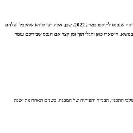
כתבה מרתקת שעלתה לפני כמה ימים לאתר נדל"ן מוכר, הובילה להתעניינות ערה מצד הקוראים שביקשו לקבל מידע עדכני על תקן הבנייה הירוקה שנכנס לתוקפו במרץ 2022. שכן, אלה רצו לוודא שהקבלן שלהם
נושא. הישארו כאן ותגלו תוך זמן קצר אם הנכס שבידיכם עומד
בשלבי התכנון, הבנייה והפיתוח של המבנה. בשנים האחרונות ישנה