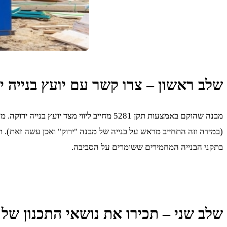
שלב ראשון – צרו קשר עם יועץ בנייה י
מבנה שהוקם באמצעות תקן 5281 מחייב ליווי מצד יועץ בנייה ירוקה. מדובר בבעל מקצוע שבודק שהפרויקט עומד בתנאי
(במידה וזה התחייב מראש על בנייה של מבנה "ירוק" ואכן עשה זאת). ת
בתקני הבנייה המחמירים ששומרים על הסביבה.
שלב שני – תכירו את נושאי התכנון של תקן 