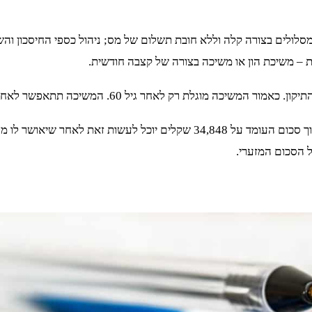
מסלולים בצורה קלה וללא חובת תשלום של מס; ניהול כספי החיסכון וה
כה תתאפשר לאחר שהוכיח בעל הקרן כי הופקדו עבורו 3 קצבאות פנסיוניות.
בנוסף, חלק מסכום המשיכה יהיה מוגבל כך שאם ירצה בעל הקרן למשוך סכום העומד
 הסכום המזערי.