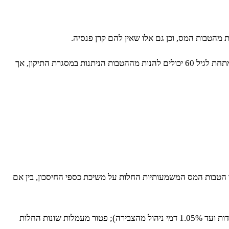
אלו שאין ברשותם קרן פנסיה יוכלו להפקיד באופן חד פעמי לקופת הגמל ולהקצות את הכסף בקופה לקצבה חודשית קבועה. כמו כן, גם צעירים מתחת לגיל 60 יכולים להנות מההטבות הניתנות במסגרת התיקון, אך
עיקר הטבות המס המשמעותיות החלות על משיכת כספי החיסכון, בין אם
בנוסף, אלו אשר יבחרו בקופות גמל לפי התיקון ייהנו מיתרונות נוספים: דמי ניהול זולים במיוחד לעומת מסלולים נוספים (עד 4% דמי ניהול מהפקדות ועד 1.05% דמי ניהול מהצבירה); פטור מעמלות שונות החלות