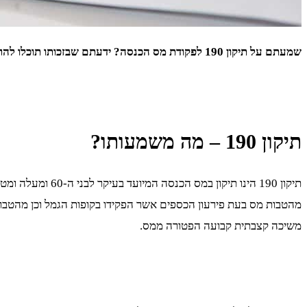
שמעתם על תיקון 190 לפקודת מס הכנסה? ידעתם שבזכותו תוכלו להרוויח יותר וליהנות מהטבות שונות? ריכזנו עבורכם את כל מה שאתם צריכים לדעת על התיקון ואיך זה יכול לשרת אתכם.
תיקון 190 – מה משמעותו?
תיקון 190 הינו תיקון במס הכנסה המיועד בעיקר לבני ה-60 ומעלה ומטרתו להביא להגדלת האפשרויות לחסכונות במסלולי קופות קמל בטווחים בינוניים וארוכים.
מהטבות מס בעת פירעון הכספים אשר הפקידו בקופות הגמל וכן מהטבות
משיכה קצבתית קבועה הפטורה ממס.