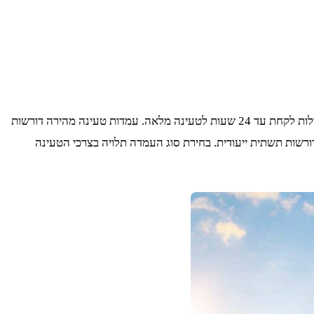
ישנם מספר סוגים של עמדות טעינה לרכב חשמלי, כל אחד עם יתרונות וחסרונות משלו. עמדות טעינה איטית משתמשות בשקע חשמל רגיל ויכולות לקחת עד 24 שעות לטעינה מלאה. עמדות טעינה מהירה דורשות
, אך הן יקרות יותר ודורשות תשתית ייעודית. בחירת סוג העמדה תלויה בצרכי הטעינה