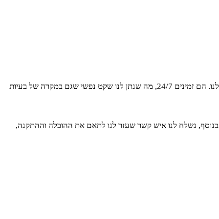
כחלק מהשירות, צוות SOS שירותים ניידים ליווה אותנו בכל שלב בתכנון האירוע. משיחת הטלפון הראשונה ועד לסיום האירוע, הם היו שם בשבילנו. הם זמינים 24/7, מה שנתן לנו שקט נפשי שגם במקרה של בעיות
ספר האורחים שלנו. בנוסף, נשלח לנו איש קשר שעזר לנו לתאם את ההובלה וההתקנה,