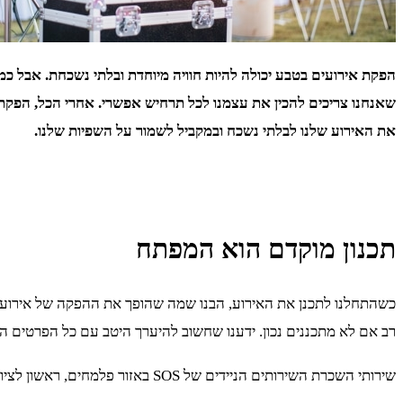
את האירוע שלנו לבלתי נשכח ובמקביל לשמור על השפיות שלנו.
תכנון מוקדם הוא המפתח
כשהתחלנו לתכנן את האירוע, הבנו שמה שהופך את ההפקה של אירועים 
רב אם לא מתכננים נכון. ידענו שחשוב להיערך היטב עם כל הפרטים הקטנים שיכולי
שירותי השכרת השירותים הניידים של SOS באזור פלמחים, ראשון לציון, הציעו פתרונות מהירים ונוחים – שירותים ניידים ברמה גבוהה ששדרגו את הנוחות של האורחים, והורידו לנו מהלחץ של הארגון.