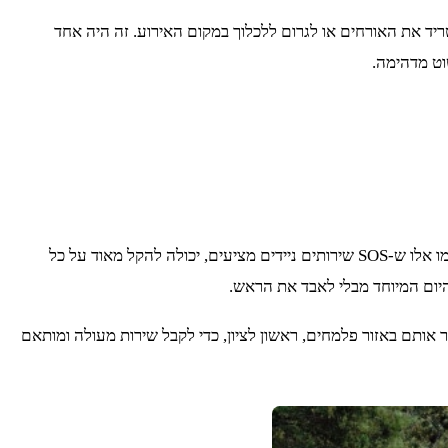
השירותים הניידים בצורה מהירה, מבלי להטריד את האורחים או לגרום ללכלוך במקום האירוע. זה היה אחד
וט מדהימה.
הפקת אירועים בטבע דורשת תכנון קפדני, התאמה אישית ותשומת לב לכל פרט. בחירה בשירותי השכרת שירותים ניידים איכותיים ומקצועיים, כמו אלו ש-SOS שירותים ניידים מציעים, יכולה להקל מאוד על כל
היום המיוחד מבלי לאבד את הראש.
וע בטבע, אל תהססו להתקשר אליהם בטלפון 077-8043093, לשלוח מייל לכתובת sos.toilet.vip@gmail.com או לבקר אותם באזור פלמחים, ראשון לציון, כדי לקבל שירות מעולה ומותאם