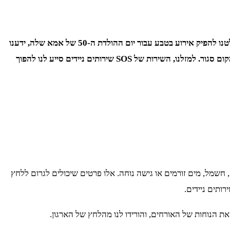
הפקת אירועים בטבע יכולה להיות חוויה מיוחדת ובלתי נשכחת. אבל כמו בכל דבר טוב, יש גם אתגרים שצריך לקחת בחשבון. כשאני ואשתי החלטנו להפיק אירוע בטבע עבור יום ההולדת ה-50 של אמא שלה, ידענו
שאנחנו צריכים להכין את עצמנו לכל תרחיש אפשרי. אחרי הכל, הפקת אירועים בטבע דורשת הרבה יותר ארגון ותשומת לב מאשר אירועים במקום סגור. למזלנו, השירות של SOS שירותים ניידים סייע לנו להפוך
חשמל, מים זורמים או גישה נוחה. אלו פרטים שיכולים לגרום ללחץ