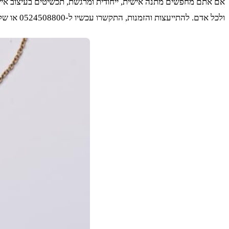
אם אתם מחפשים מתנה אישית, ייחודית ומרגשת, תכשיטים בעיצוב אישי
ולכל אדם. להתייעצות והזמנות, התקשרו עכשיו ל-0524508800 או שלחו מייל ל –