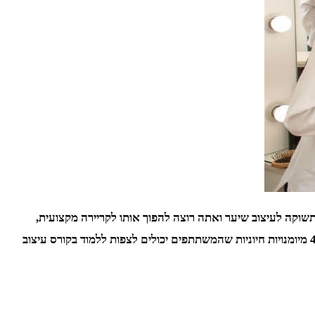
וקה לעיצוב שיער ואתה רוצה להפוך אותו לקריירה מקצועית,
הרשמה לקורס מקצועי היא חיונית. קורסים אלו מציעים הכשרה מקיפה ומלמדים טכניקות שונות ליצירת תסרוקות מהממות. במאמר זה, נחקור 4 מיומנויות חיוניות שהמשתתפים יכולים לצפות ללמוד בקורס עיצוב