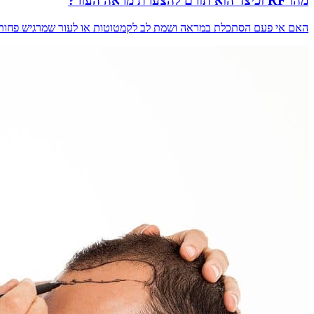
מהו RF וכיצד הוא תורם להצערת מראה העור?
האם אי פעם הסתכלת במראה ושמת לב לקמטוטות או לעור שמרגיש פחות מוצק? טכנולוגיית RF (גלי רדיו) מבטיחה להחזיר לעור שלך את הזוהר והחיוניות, בלי ניתו