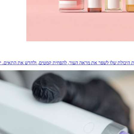
כות היכולת שלו לשפר את מראה העור, להפחית קמטים, ולחדש את התאים. יח