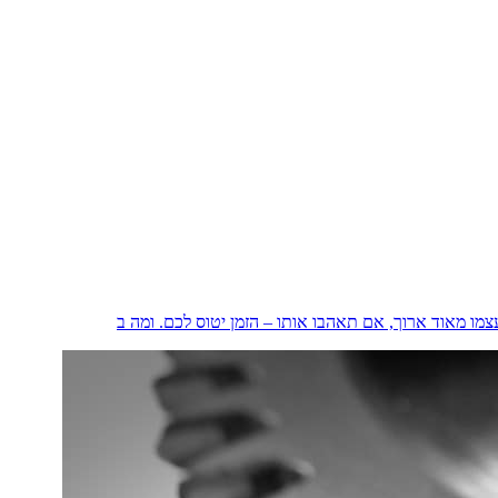
מו מאוד ארוך, אם תאהבו אותו – הזמן יטוס לכם. ומה ב