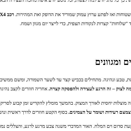
ר.
כך כל נהג יודע למה לצפות, וכל נוסע יודע איפה מחכה העצירה הבא
שטוחות ואז לפתע ערוץ עמוק שמוריד את הדופק ואת המהירות.
"שלוחות" קצרות לנקודות תצפית, כדי לייצר יום מגוון ושמח.
 ומגוונים
רשת, טבע ונהיגה. מתחילים בכביש קצר עד לשער השמורה, ומשם ממשיכ
רמה לצוק – זה הרגע לעצירה ולהפסקה קצרה.
אחריה חוזרים לקצב נהיגה 
רה מוצלות יחסית לאורך המצוק. בהמשך מומלץ להקדיש זמן קבוע לסריק
מצמצם רעידות ושומר על הצמיגים.
בסוף הקטע חוזרים לדרך ראשית ונושמ
 סדום וים המלח. האור המדברי משנה צבע מרגע לרגע, והצללים נמרח