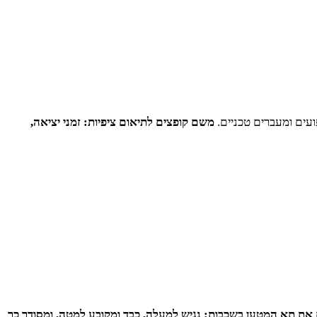
ועים ומעברים טכניים.
משם קופצים לתיאום ציפיות: זמני יציאה,
את תא המטען בשכבות: נגיש למעלה, כבד ומקובע למטה, ומסודר כך