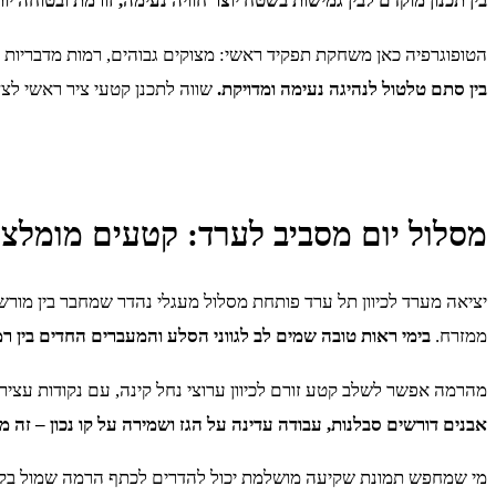
בין תכנון מוקדם לבין גמישות בשטח יוצר חוויה נעימה, זורמת ובטוחה יות
הטופוגרפיה כאן משחקת תפקיד ראשי: מצוקים גבוהים, רמות מדבריות 
בין סתם טלטול לנהיגה נעימה ומדויקת.
שווה לתכנן קטעי ציר ראשי לצד 
מסלול יום מסביב לערד: קטעים מומלצים
יציאה מערד לכיוון תל ערד פותחת מסלול מעגלי נהדר שמחבר בין מו
ממזרח.
בימי ראות טובה שמים לב לגווני הסלע והמעברים החדים בין 
מהרמה אפשר לשלב קטע זורם לכיוון ערוצי נחל קינה, עם נקודות עצי
אבנים דורשים סבלנות, עבודה עדינה על הגז ושמירה על קו נכון – זה 
מי שמחפש תמונת שקיעה מושלמת יכול להדרים לכתף הרמה שמול בקעת